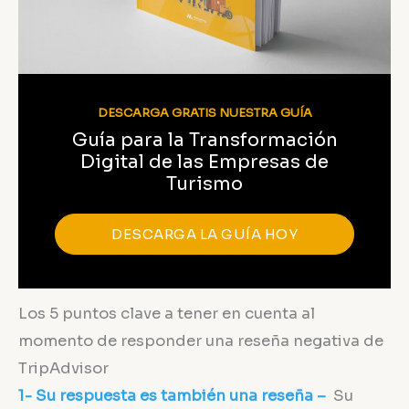
DESCARGA GRATIS NUESTRA GUÍA
Guía para la Transformación
Digital de las Empresas de
Turismo
DESCARGA LA GUÍA HOY
Los 5 puntos clave a tener en cuenta al
momento de responder una reseña negativa de
TripAdvisor
1- Su respuesta es también una reseña –
Su