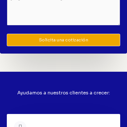
c
s
e
i
u
n
o
p
s
s
u
a
*
e
j
Solicita una cotización
s
e
t
o
*
Ayudamos a nuestros clientes a crecer: