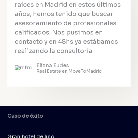
raíces en Madrid en estos últimos
años, hemos tenido que buscar
asesoramiento de profesionales
calificados. Nos pusimos en
contacto y en 48hs ya estábamos
realizando la consultoría.
Eliana Eudes
Real Estate en MoveToMadrid
Caso de éxito
Gran hotel de lujo