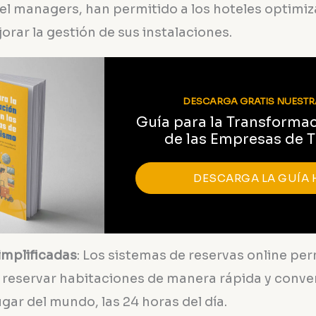
el managers, han permitido a los hoteles optimi
orar la gestión de sus instalaciones.
DESCARGA GRATIS NUESTR
Guía para la Transformac
de las Empresas de 
DESCARGA LA GUÍA 
implificadas
: Los sistemas de reservas online per
reservar habitaciones de manera rápida y conve
ugar del mundo, las 24 horas del día.