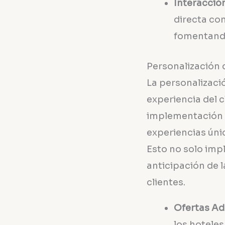
Interacció
directa con
fomentando
Personalización d
La personalizació
experiencia del c
implementación d
experiencias úni
Esto no solo impl
anticipación de l
clientes.
Ofertas A
los hoteles