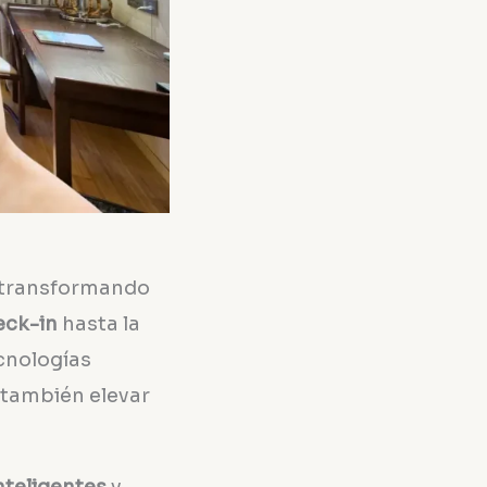
n transformando
eck-in
hasta la
ecnologías
 también elevar