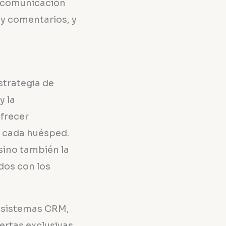
a comunicación
s y comentarios, y
strategia de
y la
frecer
e cada huésped.
 sino también la
idos con los
de sistemas CRM,
ertas exclusivas