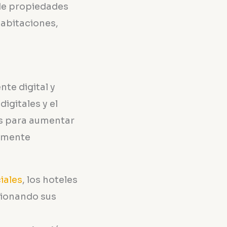
 de propiedades
habitaciones,
nte digital y
igitales y el
es para aumentar
tamente
iales
, los hoteles
cionando sus