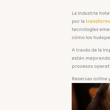
La industria hot
por la
transforma
tecnologías emer
cómo los huésped
A través de la i
están mejorando 
procesos operati
Reservas online 