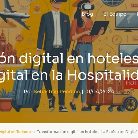
Blog
El Equipo
n digital en hoteles
gital en la Hospitali
Por
Sebastián Pendino
|
10/04/2024
igital en Turismo
Transformación digital en hoteles: La Evolución Digital