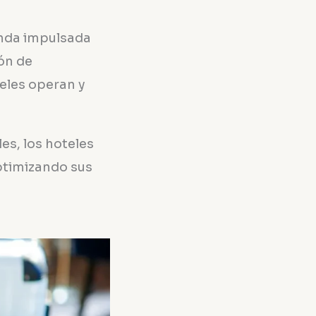
unda impulsada
ión de
eles operan y
es, los hoteles
optimizando sus