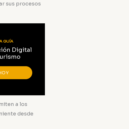
zar sus procesos
A GUÍA
ión Digital
Turismo
HOY
miten a los
niente desde